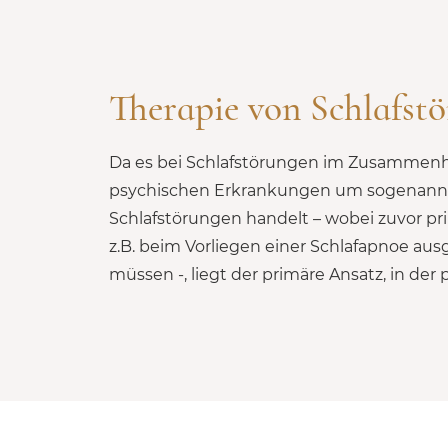
Therapie von Schlafst
Da es bei Schlafstörungen im Zusammen
Behandlung nach den psychischen Ursache
psychischen Erkrankungen um sogenann
zu suchen. Zudem braucht es aber auch eine Psy
Schlafstörungen handelt – wobei zuvor pr
Sinne einer Schlafhygiene, ggf. auch die
z.B. beim Vorliegen einer Schlafapnoe au
Präparaten und/oder den kurzfristigen Einsatz
müssen -, liegt der primäre Ansatz, in de