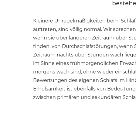
bestehe
Kleinere Unregelmäßigkeiten beim Schlaf,
Schlafstörungen im Rahmen eine psychische Er
auftreten, sind völlig normal. Wir spreche
wenn sie über längeren Zeitraum über Stu
finden, von Durchschlafstörungen, wenn S
Zeitraum nachts über Stunden wach liegen
im Sinne eines frühmorgendlichen Erwach
morgens wach sind, ohne wieder einschla
Bewertungen des eigenen Schlafs im Hinbl
Erholsamkeit ist ebenfalls von Bedeutung
zwischen primären und sekundären Schla