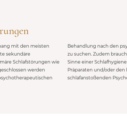
örungen
hang mit den meisten
n der Schlafstörungen
te sekundäre
choedukation im
imäre Schlafstörungen wie
 Einnahme von pflanzlichen
sgeschlossen werden
 von Schlafmittel oder
r psychotherapeutischen
schlafanstoßenden Psyc