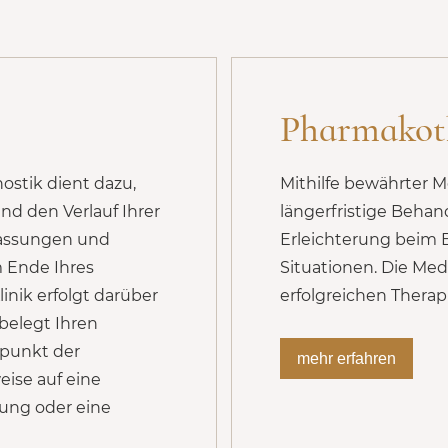
Pharmakot
ostik dient dazu,
Mithilfe bewährter 
d den Verlauf Ihrer
längerfristige Behand
assungen und
Erleichterung beim 
 Ende Ihres
Situationen. Die Med
linik erfolgt darüber
erfolgreichen Therap
 belegt Ihren
tpunkt der
mehr erfahren
ise auf eine
ung oder eine