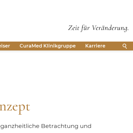
iser
CuraMed
Klinikgruppe
Karriere
nzept
e ganzheitliche Betrachtung und