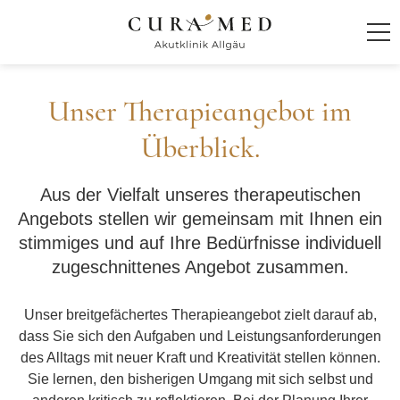
Startseite
Unser Therapieangebot im
Klinik
Überblick.
Behandlung und Therapie
Aus der Vielfalt unseres therapeutischen
Angebots stellen wir gemeinsam mit Ihnen ein
Individuelles Behandlungskonzept
stimmiges und auf Ihre Bedürfnisse individuell
Diagnostik
zugeschnittenes Angebot zusammen.
Behandlungsziele
Unser breitgefächertes Therapieangebot zielt darauf ab,
Sozialdienst und Nachsorgemanagement
dass Sie sich den Aufgaben und Leistungsanforderungen
des Alltags mit neuer Kraft und Kreativität stellen können.
Behandlungsschwerpunkte
Sie lernen, den bisherigen Umgang mit sich selbst und
Behandlungsspektrum