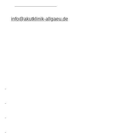
Tel.:
+49 7562 61891-20
Fax:
+49 7432 90717-99
info@akutklinik-allgaeu.de
Ein Unternehmen der
Unsere Social Media Kanäle