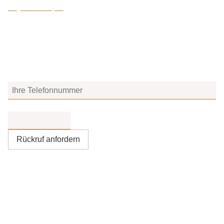
Psychotherapie
Sie möchten, dass wir Sie zurückrufen? Einfach Formular
ausfüllen und abschicken, wir melden uns gerne bei Ihnen.
Ihre Telefonnummer
Bitte nicht ausfüllen
*
Rückruf anfordern
CuraMed
Akutklinik Allgäu GmbH
Privatklinik für Psychosomatische Medizin und
Psychotherapie
Alpenblickweg 3
88316
Isny im Allgäu