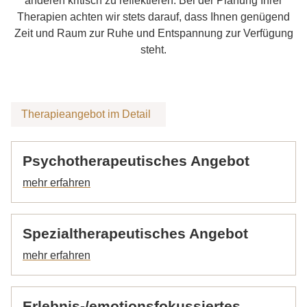
anderen kritisch zu reflektieren.
Bei der Planung Ihrer
Therapien achten wir stets darauf, dass Ihnen genügend
Therapieangebot
Zeit und Raum zur Ruhe und Entspannung zur Verfügung
Psychotherapeutisches Angebot
steht.
Spezialtherapeutisches Angebot
Erlebnis-/emotionsfokussiertes Therapieangebot
Tiergestützte Therapie 🐴
Therapieangebot im Detail
Physiotherapie
Entspannungsangebot
Psychotherapeutisches Angebot
Bewegungsangebot
Pharmakotherapie
Muster-Therapieplan
Spezialtherapeutisches Angebot
Ambiente
Anmeldung und Kontakt
Erlebnis-/emotionsfokussiertes