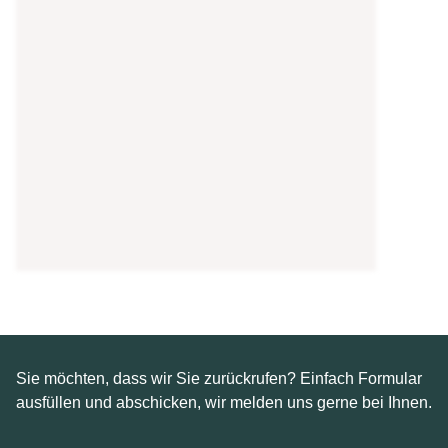
Warum wir?
Nachhaltigkeit
Digitalisierung
Impressionen
Team
Tagesklinik
CuraMed
Akademie
Mediathek
Presse
Broschüren und Downloads
Infomaterial zu Klinik und Behandlung
Sie möchten, dass wir Sie zurückrufen? Einfach Formular
ausfüllen und abschicken, wir melden uns gerne bei Ihnen.
Behandlung und Therapie