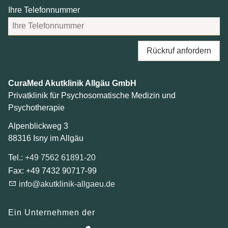
Ihre Telefonnummer
Ambiente
Anmeldung und Kontakt
Rückruf anfordern
Für Zuweiser
CuraMed
Akutklinik Allgäu GmbH
Privatklinik für Psychosomatische Medizin und
CuraMed
Klinikgruppe
Psychotherapie
Alpenblickweg 3
Karriere
88316
Isny im Allgäu
Tel.:
+49 7562 61891-20
Fax:
+49 7432 90717-99
info@akutklinik-allgaeu.de
Ein Unternehmen der