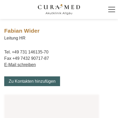
Startseite
Fabian Wider
Leitung HR
Klinik
+49 731 146135-70
Über die Klinik
+49 7432 90717-87
Leitbild und Philosophie
E-Mail schreiben
Lage und Umgebung
Geschäftsführung
Zu Kontakten hinzufügen
Klinikleitung
Zulassung
Qualitätsmanagement
Kooperationen
Auszeichnungen